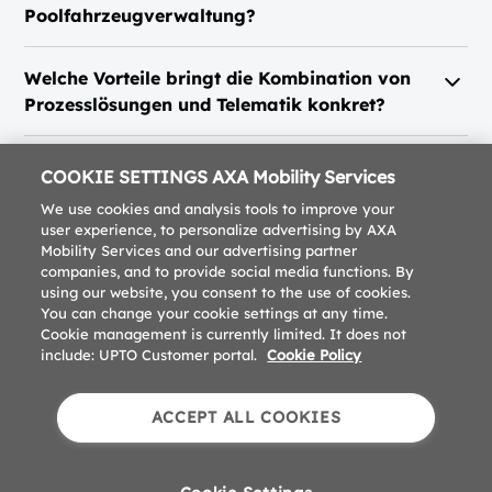
liefert Ihnen ein übersichtliches Dashboard für
Poolfahrzeugverwaltung?
oder ERP-Software anbinden. Wir prüfen die
datenbasierte Entscheidungen.
vorhandene Infrastruktur und integrieren
Wir übernehmen die komplette Organisation rund
Schnittstellen so, dass keine Doppelarbeit entsteht
Welche Vorteile bringt die Kombination von
um Fahrzeugwechsel und Poolmanagement – von
und Daten nahtlos zusammengeführt werden.
Prozesslösungen und Telematik konkret?
der Fahrzeugvorbereitung über die Dokumentation
bis zur Übergabe. Durch klare Prozesse und
Die Verbindung beider Ansätze schafft messbare
Telematikdaten behalten Sie jederzeit den Überblick
Effizienzgewinne: Prozesse laufen automatisiert,
COOKIE SETTINGS AXA Mobility Services
über Fahrzeugstandorte, Laufleistungen und
Entscheidungen basieren auf Echtzeitdaten, und die
We use cookies and analysis tools to improve your
Nutzungsintervalle.
Auslastung Ihrer Fahrzeuge verbessert sich spürbar.
user experience, to personalize advertising by AXA
Mobility Services and our advertising partner
Zudem erhalten Sie präzise Reports zu Kosten, CO
-
2
companies, and to provide social media functions. By
Emissionen und Trends – ein entscheidender Vorteil
using our website, you consent to the use of cookies.
für Planung, Nachhaltigkeitsziele und
You can change your cookie settings at any time.
Budgetsteuerung.
Cookie management is currently limited. It does not
include: UPTO Customer portal.
Cookie Policy
Impressum
Datenschutz
Downloads
ACCEPT ALL COOKIES
Cookie Preferences
© 2026 UPTO. Alle Rechte vorbehalten.